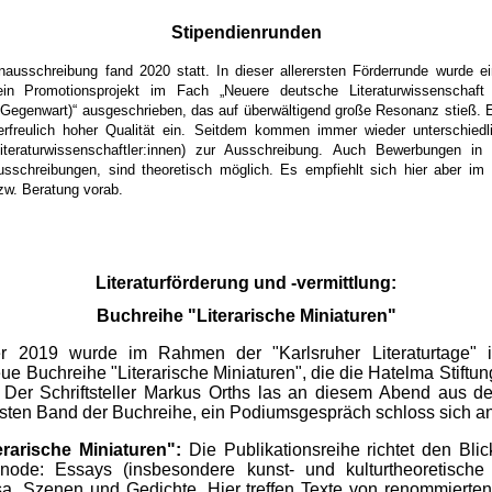
Stipendienrunden
enausschreibung fand 2020 statt. In dieser allerersten Förderrunde wurde e
in Promotionsprojekt im Fach „Neuere deutsche Literaturwissenschaft 
 Gegenwart)“ ausgeschrieben, das auf überwältigend große Resonanz stieß. 
freulich hoher Qualität ein. Seitdem kommen immer wieder unterschiedli
iteraturwissenschaftler:innen) zur Ausschreibung. Auch Bewerbungen in Ei
usschreibungen, sind theoretisch möglich. Es empfiehlt sich hier aber im 
w. Beratung vorab.
Literaturförderung und -vermittlung:
Buchreihe "Literarische Miniaturen"
 2019 wurde im Rahmen der "Karlsruher Literaturtage" i
ue Buchreihe "Literarische Miniaturen", die die Hatelma Stiftung
. Der Schriftsteller Markus Orths las an diesem Abend aus d
sten Band der Buchreihe, ein Podiumsgespräch schloss sich a
erarische Miniaturen":
Die Publikationsreihe richtet den Bli
einode: Essays (insbesondere kunst- und kulturtheoretische
, Szenen und Gedichte. Hier treffen Texte von renommierte