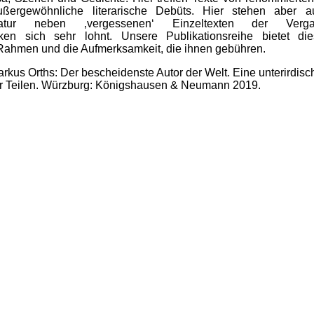
ußergewöhnliche literarische Debüts. Hier stehen aber 
teratur neben ‚vergessenen‘ Einzeltexten der Verga
ken sich sehr lohnt. Unsere Publikationsreihe bietet di
Rahmen und die Aufmerksamkeit, die ihnen gebühren.
rkus Orths: Der bescheidenste Autor der Welt. Eine unterirdisc
er Teilen. Würzburg: Königshausen & Neumann 2019.