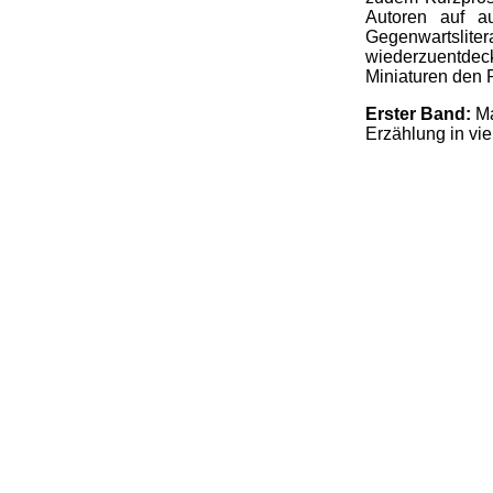
Autoren auf a
Gegenwartsli
wiederzuentdec
Miniaturen den 
Erster Band:
Ma
Erzählung in vi