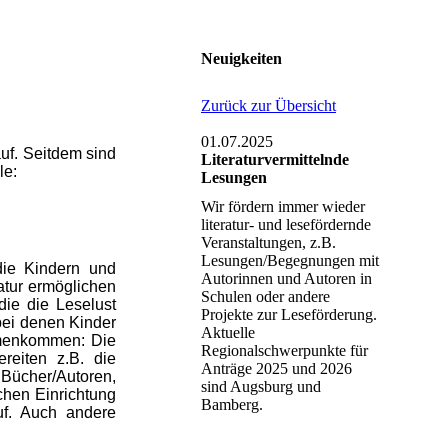
Neuigkeiten
Zurück zur Übersicht
01.07.2025
auf. Seitdem sind
Literaturvermittelnde
le:
Lesungen
Wir fördern immer wieder
literatur- und lesefördernde
Veranstaltungen, z.B.
Lesungen/Begegnungen mit
 die Kindern und
Autorinnen und Autoren in
atur ermöglichen
Schulen oder andere
die die Leselust
Projekte zur Leseförderung.
bei denen Kinder
Aktuelle
mmenkommen: Die
Regionalschwerpunkte für
ereiten z.B. die
Anträge 2025 und 2026
 Bücher/Autoren,
sind Augsburg und
chen Einrichtung
Bamberg.
uf. Auch andere