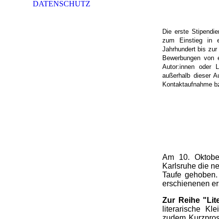
DATENSCHUTZ
Die erste Stipendi
zum Einstieg in e
Jahrhundert bis zur
Bewerbungen von er
Autor:innen oder L
außerhalb dieser A
Kontaktaufnahme bz
Am 10. Oktober
Karlsruhe die ne
Taufe gehoben
erschienenen er
Zur Reihe "Lit
literarische Kl
zudem Kurzprosa