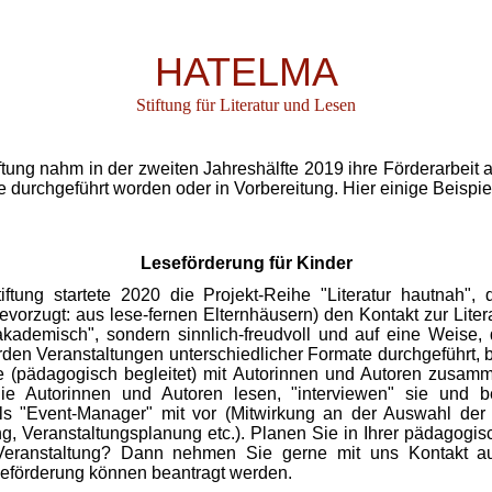
HATELMA
Stiftung für Literatur und Lesen
tung nahm in der zweiten Jahreshälfte 2019 ihre Förderarbeit 
 durchgeführt worden oder in Vorbereitung. Hier einige Beispie
Leseförderung für Kinder
ftung startete 2020 die Projekt-Reihe "Literatur hautnah",
evorzugt: aus lese-fernen Elternhäusern) den Kontakt zur Liter
akademisch", sondern sinnlich-freudvoll und auf eine Weise, 
den Veranstaltungen unterschiedlicher Formate durchgeführt, 
e (pädagogisch begleitet) mit Autorinnen und Autoren zusa
die
Autorinnen und Autoren lesen
, "interviewen" sie und b
ls "Event-Manager" mit vor (Mitwirkung an der Auswahl der
ng, Veranstaltungsplanung etc.). Planen Sie in Ihrer pädagogis
Veranstaltung? Dann nehmen Sie gerne mit uns Kontakt a
eförderung können beantragt werden.