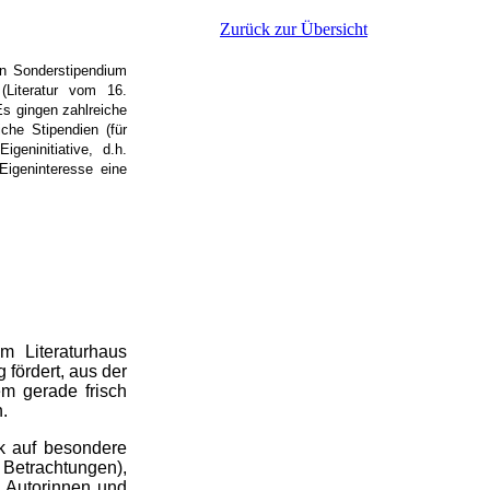
Zurück zur Übersicht
in Sonderstipendium
(Literatur vom 16.
Es gingen zahlreiche
che Stipendien (für
geninitiative, d.h.
Eigeninteresse eine
m Literaturhaus
 fördert,
aus der
em gerade frisch
n.
ck auf besondere
 Betrachtungen),
n Autorinnen und