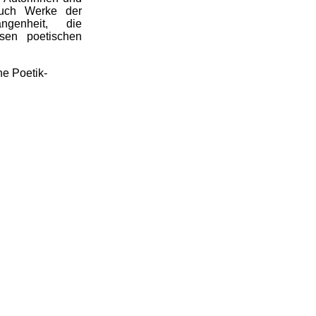
auch Werke der
ngenheit, die
esen poetischen
he Poetik-